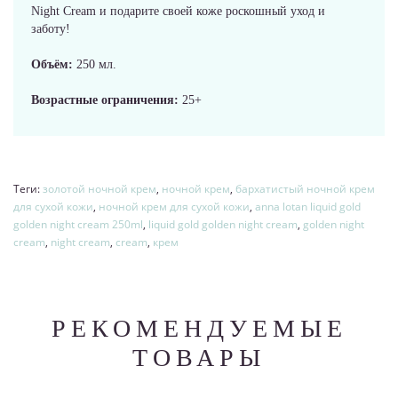
Night Cream и подарите своей коже роскошный уход и
заботу!
Объём:
250 мл.
Возрастные ограничения:
25+
Теги:
золотой ночной крем
,
ночной крем
,
бархатистый ночной крем
для сухой кожи
,
ночной крем для сухой кожи
,
anna lotan liquid gold
golden night cream 250ml
,
liquid gold golden night cream
,
golden night
cream
,
night cream
,
cream
,
крем
РЕКОМЕНДУЕМЫЕ
ТОВАРЫ