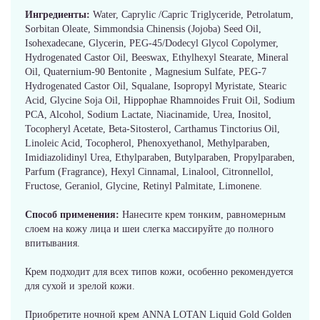
Ингредиенты:
Water, Caprylic /Capric Triglyceride, Petrolatum,
Sorbitan Oleate, Simmondsia Chinensis (Jojoba) Seed Oil,
Isohexadecane, Glycerin, PEG-45/Dodecyl Glycol Copolymer,
Hydrogenated Castor Oil, Beeswax, Ethylhexyl Stearate, Mineral
Oil, Quaternium-90 Bentonite , Magnesium Sulfate, PEG-7
Hydrogenated Castor Oil, Squalane, Isopropyl Myristate, Stearic
Acid, Glycine Soja Oil, Hippophae Rhamnoides Fruit Oil, Sodium
PCA, Alcohol, Sodium Lactate, Niacinamide, Urea, Inositol,
Tocopheryl Acetate, Beta-Sitosterol, Carthamus Tinctorius Oil,
Linoleic Acid, Tocopherol, Phenoxyethanol, Methylparaben,
Imidiazolidinyl Urea, Ethylparaben, Butylparaben, Propylparaben,
Parfum (Fragrance), Hexyl Cinnamal, Linalool, Citronnellol,
Fructose, Geraniol, Glycine, Retinyl Palmitate, Limonene.
Способ применения:
Нанесите крем тонким, равномерным
слоем на кожу лица и шеи слегка массируйте до полного
впитывания.
Крем подходит для всех типов кожи, особенно рекомендуется
для сухой и зрелой кожи.
Приобретите ночной крем ANNA LOTAN Liquid Gold Golden