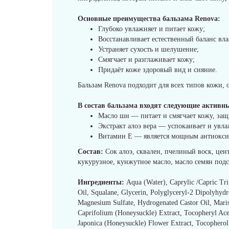
Основные преимущества бальзама Renova:
Глубоко увлажняет и питает кожу;
Восстанавливает естественный баланс вла
Устраняет сухость и шелушение;
Смягчает и разглаживает кожу;
Придаёт коже здоровый вид и сияние.
Бальзам Renova подходит для всех типов кожи, 
В состав бальзама входят следующие активн
Масло ши — питает и смягчает кожу, защ
Экстракт алоэ вера — успокаивает и увл
Витамин Е — является мощным антиоксид
Состав:
Cок алоэ, сквален, пчелиный воск, це
кукурузное, кунжутное масло, масло семян подс
Ингредиенты:
Aqua (Water), Caprylic /Capric Tri
Oil, Squalane, Glycerin, Polyglyceryl-2 Dipolyhyd
Magnesium Sulfate, Hydrogenated Castor Oil, Maris 
Caprifolium (Honeysuckle) Extract, Tocopheryl Aceta
Japonica (Honeysuckle) Flower Extract, Tocophero