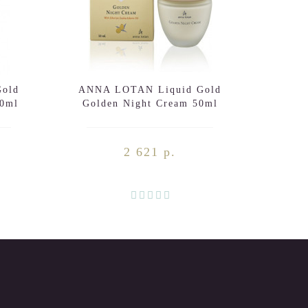
old
ANNA LOTAN Liquid Gold
ANNA
50ml
Golden Night Cream 50ml
Tin
C
2 621 р.