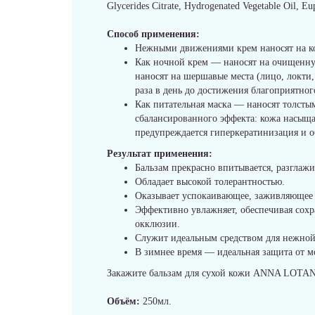
Glycerides Citrate, Hydrogenated Vegetable Oil, Eu
Способ применения:
Нежными движениями крем наносят на кож
Как ночной крем — наносят на очищенну
наносят на шершавые места (лицо, локти,
раза в день до достижения благоприятного
Как питательная маска — наносят толсты
сбалансированного эффекта: кожа насыща
предупреждается гиперкератинизация и о
Результат применения:
Бальзам прекрасно впитывается, разглажи
Обладает высокой толерантностью.
Оказывает успокаивающее, заживляющее 
Эффективно увлажняет, обеспечивая сох
окклюзии.
Служит идеальным средством для нежной 
В зимнее время — идеальная защита от мо
Закажите бальзам для сухой кожи ANNA LOTAN R
Объём:
250мл.