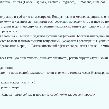
phorbia Cerifera (Candelilla) Wax, Parfum (Fragrance), Limonene, Linalool.
у лица и губ и легко массируют. Вокруг глаз и в местах морщинок, оче
ю кожу и легкими движениями распределяют по всему лицу и шее до по
 ступни и др.), массируют в течение нескольких минут до полного впиты
 результата.
м слоем на 20 минут и удаляют сухими салфетками. Богатый ингредиентн
ется влагой и питательными веществами, ускоряется регенерация, усилив
бразование морщин. Разглаживающий эффект сохраняется в течение мно
вает кожную поверхность, снимает отечность, регенерирует клетки кожи.
действие.
ранение нормальной влажности кожи в течение многих часов благодаря 
кожи вокруг глаз и губ.
роза и ветра.
enova прямо сейчас и подарите своей коже здоровье и красоту!