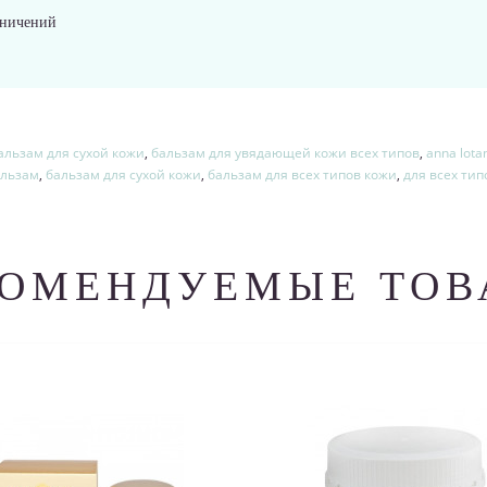
аничений
льзам для сухой кожи
,
бальзам для увядающей кожи всех типов
,
anna lota
льзам
,
бальзам для сухой кожи
,
бальзам для всех типов кожи
,
для всех тип
КОМЕНДУЕМЫЕ ТОВ