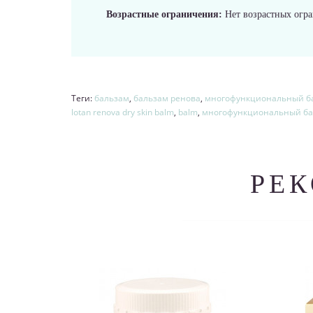
Возрастные ограничения:
Нет возрастных огр
Теги:
бальзам
,
бальзам ренова
,
многофункциональный ба
lotan renova dry skin balm
,
balm
,
многофункциональный ба
РЕ