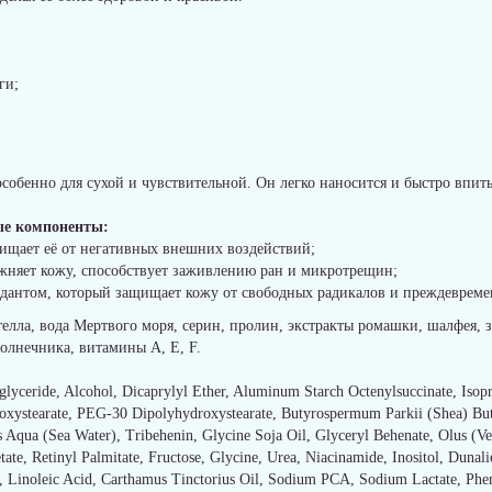
ги;
особенно для сухой и чувствительной. Он легко наносится и быстро впиты
ые компоненты:
ищает её от негативных внешних воздействий;
ажняет кожу, способствует заживлению ран и микротрещин;
антом, который защищает кожу от свободных радикалов и преждевремен
нтелла, вода Мертвого моря, серин, пролин, экстракты ромашки, шалфея,
олнечника, витамины А, Е, F.
glyceride, Alcohol, Dicaprylyl Ether, Aluminum Starch Octenylsuccinate, Iso
roxystearate, PEG-30 Dipolyhydroxystearate, Butyrospermum Parkii (Shea) Butt
Aqua (Sea Water), Tribehenin, Glycine Soja Oil, Glyceryl Behenate, Olus (Veg
te, Retinyl Palmitate, Fructose, Glycine, Urea, Niacinamide, Inositol, Dunali
l, Linoleic Acid, Carthamus Tinctorius Oil, Sodium PCA, Sodium Lactate, Phe