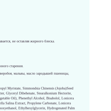
вается, не оставляя жирного блеска.
ного старения.
 зверобоя, мальвы, масло зародышей пшеницы,
propyl Myristate, Simmondsia Chinensis (Jojoba)Seed
er, Glyceryl Dibehenate, Stearalkonium Hectorite,
etable Oil), Phenethyl Alcohol, Bisabolol, Lonicera
ella Salina Extract, Propylene Carbonate, Lonicera
noxyethanol, Ethylhexylglycerin, Hydrogenated Palm