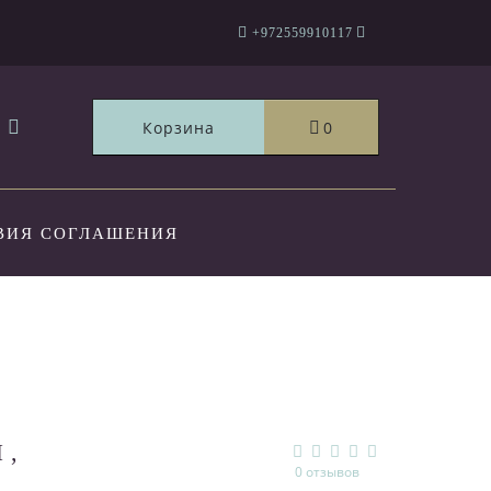
+972559910117
Корзина
0
ВИЯ СОГЛАШЕНИЯ
ТЫ
Й,
0 отзывов