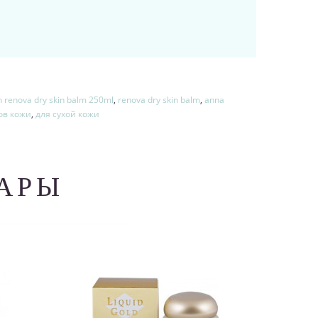
n renova dry skin balm 250ml
,
renova dry skin balm
,
anna
ов кожи
,
для сухой кожи
АРЫ