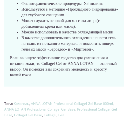
Физиотерапевтические процедуры: УЗ пилинг.
Используется в методике «Прохладного гидрирования»
для глубокого очищения.
Может служить основой для массажа лица (с
добавлением крема или масла).
Можно использовать в качестве охлаждающей маски.
В качестве дополнительного охлаждения нанести гель
на ткань из нетканого материала и поместить поверх
гелевых масок «Барбадос» и «Миртовой».
Если вы ищете эффективное средство для увлажнения и
питания кожи, то Collagel Gel от ANNA LOTAN — отличный
выбор. Он поможет вам сохранить молодость и красоту
вашей кожи.
Теги:
Колагель
,
ANNA LOTAN Professional Collagel Gel Base 600ml
,
ANNA LOTAN Professional Collagel Gel Base
,
Professional Collagel Gel
Base
,
Collagel Gel Base
,
Collagel
,
Gel