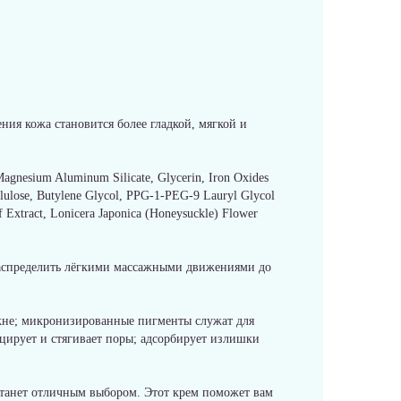
ния кожа становится более гладкой, мягкой и
Magnesium Aluminum Silicate, Glycerin, Iron Oxides
ellulose, Butylene Glycol, PPG-1-PEG-9 Lauryl Glycol
af Extract, Lonicera Japonica (Honeysuckle) Flower
Распределить лёгкими массажными движениями до
акне; микронизированные пигменты служат для
цирует и стягивает поры; адсорбирует излишки
танет отличным выбором. Этот крем поможет вам