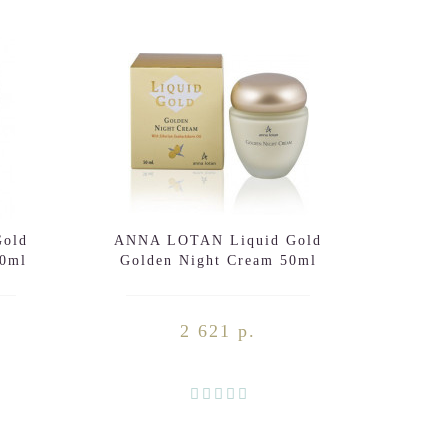
old
ANNA LOTAN Liquid Gold
ANNA
50ml
Golden Night Cream 50ml
Tin
C
2 621 р.