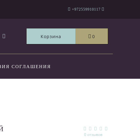
+972559910117
Корзина
0
ВИЯ СОГЛАШЕНИЯ
ТЫ
Й
0 отзывов