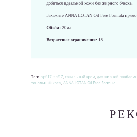
добиться идеальной кожи без жирного блеска.
Закажите ANNA LOTAN Oil Free Formula прямо 
Объём:
20мл.
Возрастные ограничения:
18+
Теги:
spf 17
,
spf17
,
тональный крем
,
для жирной проблем
тональный крем
,
ANNA LOTAN Oil Free Formula
РЕ