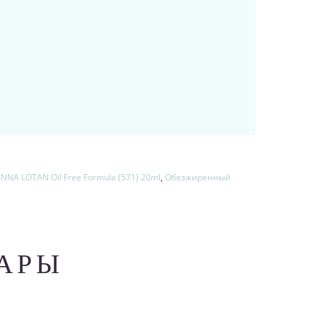
NNA LOTAN Oil Free Formula (571) 20ml
,
Обезжиренный
АРЫ