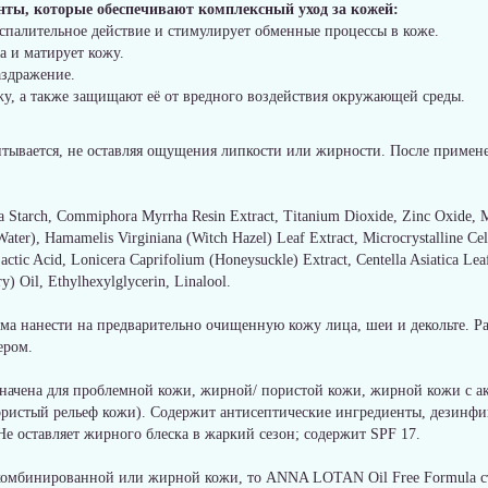
нты, которые обеспечивают комплексный уход за кожей:
спалительное действие и стимулирует обменные процессы в коже.
 и матирует кожу.
аздражение.
у, а также защищают её от вредного воздействия окружающей среды.
итывается, не оставляя ощущения липкости или жирности. После примене
a Starch, Commiphora Myrrha Resin Extract, Titanium Dioxide, Zinc Oxide, 
ater), Hamamelis Virginiana (Witch Hazel) Leaf Extract, Microcrystalline C
actic Acid, Lonicera Caprifolium (Honeysuckle) Extract, Centella Asiatica Le
ry) Oil, Ethylhexylglycerin, Linalool.
ма нанести на предварительно очищенную кожу лица, шеи и декольте. 
ером.
значена для проблемной кожи, жирной/ пористой кожи, жирной кожи с 
ористый рельеф кожи). Содержит антисептические ингредиенты, дезинфи
Не оставляет жирного блеска в жаркий сезон; содержит SPF 17.
комбинированной или жирной кожи, то ANNA LOTAN Oil Free Formula с