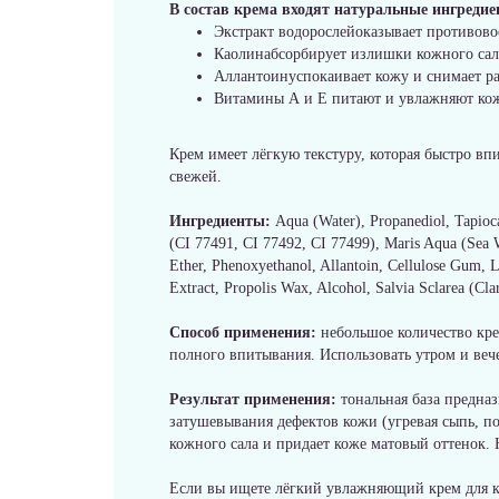
В состав крема входят натуральные ингредие
Экстракт водорослейоказывает противово
Каолинабсорбирует излишки кожного сала
Аллантоинуспокаивает кожу и снимает р
Витамины А и Е питают и увлажняют кож
Крем имеет лёгкую текстуру, которая быстро вп
свежей.
Ингредиенты:
Aqua (Water), Propanediol, Tapioc
(CI 77491, CI 77492, CI 77499), Maris Aqua (Sea W
Ether, Phenoxyethanol, Allantoin, Cellulose Gum, L
Extract, Propolis Wax, Alcohol, Salvia Sclarea (Cla
Способ применения:
небольшое количество кре
полного впитывания. Использовать утром и веч
Результат применения:
тональная база предна
затушевывания дефектов кожи (угревая сыпь, п
кожного сала и придает коже матовый оттенок. 
Если вы ищете лёгкий увлажняющий крем для 