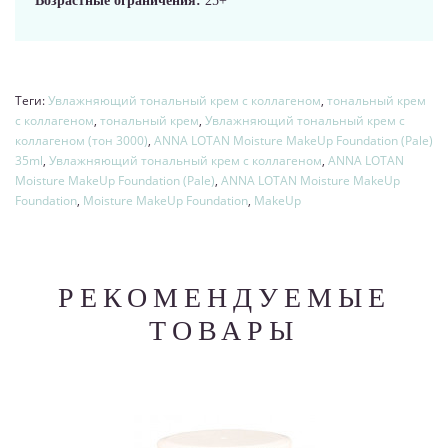
Возрастные ограничения:
25+
Теги:
Увлажняющий тональный крем с коллагеном
,
тональный крем
с коллагеном
,
тональный крем
,
Увлажняющий тональный крем с
коллагеном (тон 3000)
,
ANNA LOTAN Moisture MakeUp Foundation (Pale)
35ml
,
Увлажняющий тональный крем с коллагеном
,
ANNA LOTAN
Moisture MakeUp Foundation (Pale)
,
ANNA LOTAN Moisture MakeUp
Foundation
,
Moisture MakeUp Foundation
,
MakeUp
РЕКОМЕНДУЕМЫЕ
ТОВАРЫ