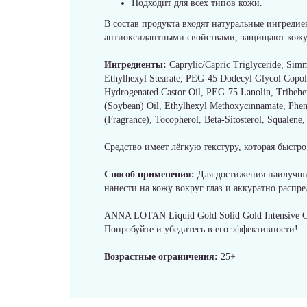
Подходит для всех типов кожи.
В состав продукта входят натуральные ингредие
антиоксидантными свойствами, защищают кожу 
Ингредиенты:
Caprylic/Capric Triglyceride, Sim
Ethylhexyl Stearate, PEG-45 Dodecyl Glycol Copoly
Hydrogenated Castor Oil, PEG-75 Lanolin, Tribeheni
(Soybean) Oil, Ethylhexyl Methoxycinnamate, Pheny
(Fragrance), Tocopherol, Beta-Sitosterol, Squalene,
Средство имеет лёгкую текстуру, которая быстр
Способ применения:
Для достижения наилучших
нанести на кожу вокруг глаз и аккуратно рас
ANNA LOTAN Liquid Gold Solid Gold Intensive Ca
Попробуйте и убедитесь в его эффективности!
Возрастные ограничения:
25+