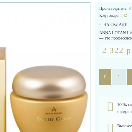
Производитель:
A
Код товара:
142
НА СКЛАДЕ
ANNA LOTAN Liquid
— это профессиона
2 322 р
100% га
продава
Высокое