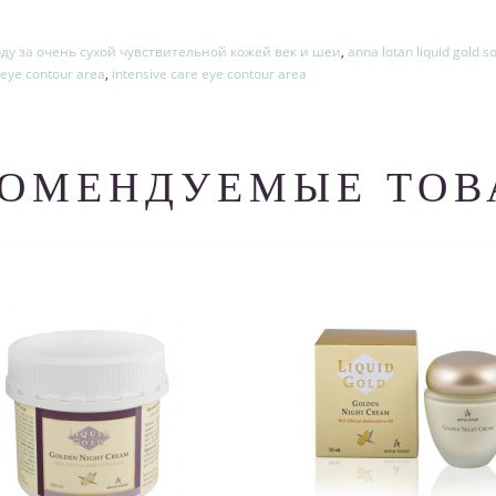
ду за очень сухой чувствительной кожей век и шеи
,
anna lotan liquid gold s
e eye contour area
,
intensive care eye contour area
КОМЕНДУЕМЫЕ ТОВ