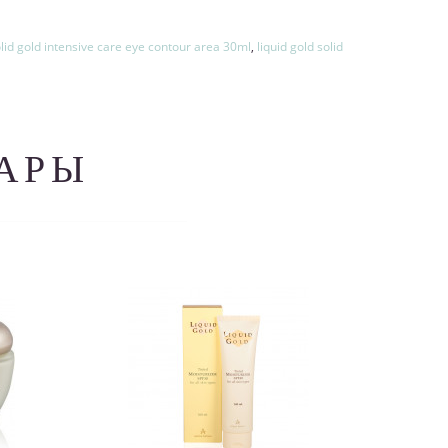
olid gold intensive care eye contour area 30ml
,
liquid gold solid
АРЫ