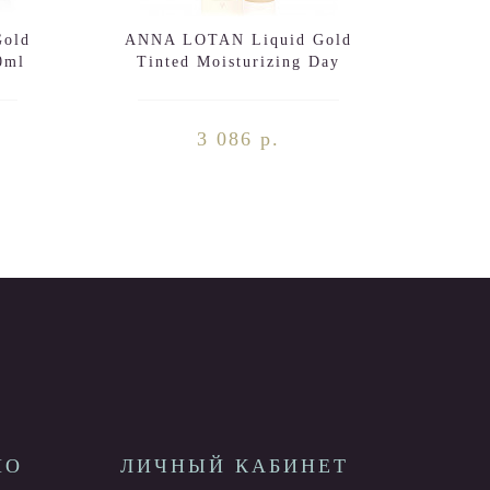
old
ANNA LOTAN Liquid Gold
ANNA
0ml
Tinted Moisturizing Day
Gol
Cream SPF30 100ml
3 086 р.
НО
ЛИЧНЫЙ КАБИНЕТ