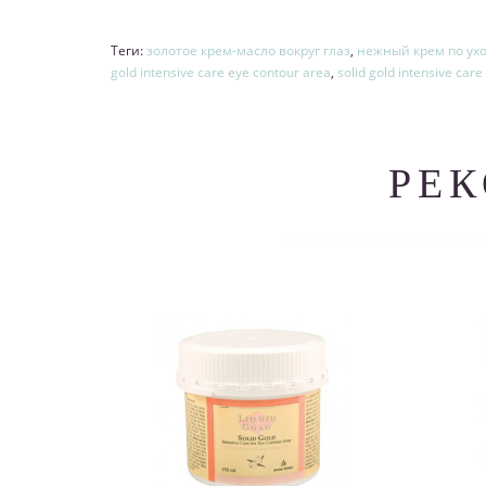
Теги:
золотое крем-масло вокруг глаз
,
нежный крем по ухо
gold intensive care eye contour area
,
solid gold intensive car
РЕ