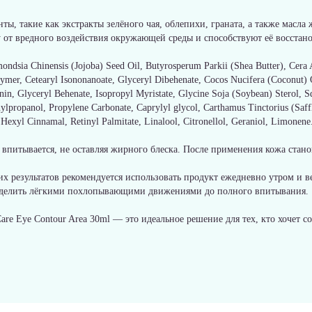
нты, такие как экстракты зелёного чая, облепихи, граната, а также мас
от вредного воздействия окружающей среды и способствуют её восстан
mondsia Chinensis (Jojoba) Seed Oil, Butyrosperum Parkii (Shea Butter), Cera
mer, Cetearyl Isononanoate, Glyceryl Dibehenate, Cocos Nucifera (Coconut) 
n, Glyceryl Behenate, Isopropyl Myristate, Glycine Soja (Soybean) Sterol, S
lpropanol, Propylene Carbonate, Caprylyl glycol, Carthamus Tinctorius (Saff
 Hexyl Cinnamal, Retinyl Palmitate, Linalool, Citronellol, Geraniol, Limonene
о впитывается, не оставляя жирного блеска. После применения кожа стано
 результатов рекомендуется использовать продукт ежедневно утром и ве
пределить лёгкими похлопывающими движениями до полного впитывания.
re Eye Contour Area 30ml — это идеальное решение для тех, кто хочет со