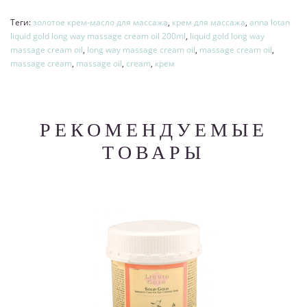
Теги:
золотое крем-масло для массажа
,
крем для массажа
,
anna lotan
liquid gold long way massage cream oil 200ml
,
liquid gold long way
massage cream oil
,
long way massage cream oil
,
massage cream oil
,
massage cream
,
massage oil
,
cream
,
крем
РЕКОМЕНДУЕМЫЕ
ТОВАРЫ