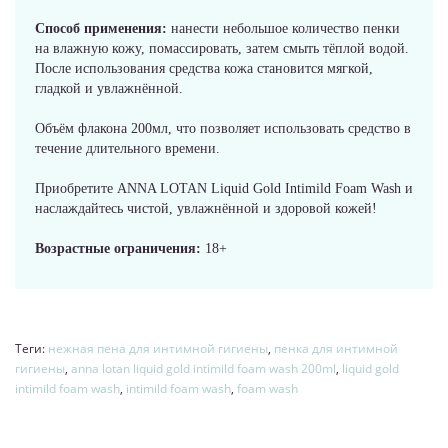
Способ применения:
нанести небольшое количество пенки
на влажную кожу, помассировать, затем смыть тёплой водой.
После использования средства кожа становится мягкой,
гладкой и увлажнённой.
Объём флакона 200мл, что позволяет использовать средство в
течение длительного времени.
Приобретите ANNA LOTAN Liquid Gold Intimild Foam Wash и
наслаждайтесь чистой, увлажнённой и здоровой кожей!
Возрастные ограничения:
18+
Теги:
нежная пена для интимной гигиены
,
пенка для интимной
гигиены
,
anna lotan liquid gold intimild foam wash 200ml
,
liquid gold
intimild foam wash
,
intimild foam wash
,
foam wash