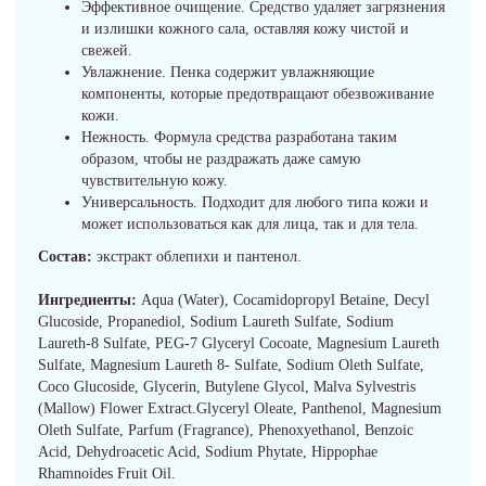
Эффективное очищение. Средство удаляет загрязнения
и излишки кожного сала, оставляя кожу чистой и
свежей.
Увлажнение. Пенка содержит увлажняющие
компоненты, которые предотвращают обезвоживание
кожи.
Нежность. Формула средства разработана таким
образом, чтобы не раздражать даже самую
чувствительную кожу.
Универсальность. Подходит для любого типа кожи и
может использоваться как для лица, так и для тела.
Состав:
экстракт облепихи и пантенол.
Ингредиенты:
Aqua (Water), Cocamidopropyl Betaine, Decyl
Glucoside, Propanediol, Sodium Laureth Sulfate, Sodium
Laureth-8 Sulfate, PEG-7 Glyceryl Cocoate, Magnesium Laureth
Sulfate, Magnesium Laureth 8- Sulfate, Sodium Oleth Sulfate,
Coco Glucoside, Glycerin, Butylene Glycol, Malva Sylvestris
(Mallow) Flower Extract.Glyceryl Oleate, Panthenol, Magnesium
Oleth Sulfate, Parfum (Fragrance), Phenoxyethanol, Benzoic
Acid, Dehydroacetic Acid, Sodium Phytate, Hippophae
Rhamnoides Fruit Oil.