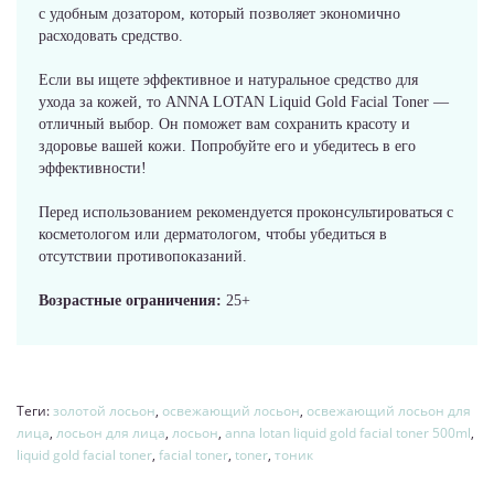
с удобным дозатором, который позволяет экономично
расходовать средство.
Если вы ищете эффективное и натуральное средство для
ухода за кожей, то ANNA LOTAN Liquid Gold Facial Toner —
отличный выбор. Он поможет вам сохранить красоту и
здоровье вашей кожи. Попробуйте его и убедитесь в его
эффективности!
Перед использованием рекомендуется проконсультироваться с
косметологом или дерматологом, чтобы убедиться в
отсутствии противопоказаний.
Возрастные ограничения:
25+
Теги:
золотой лосьон
,
освежающий лосьон
,
освежающий лосьон для
лица
,
лосьон для лица
,
лосьон
,
anna lotan liquid gold facial toner 500ml
,
liquid gold facial toner
,
facial toner
,
toner
,
тоник