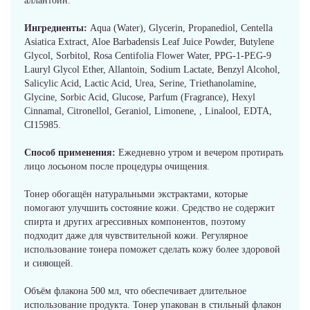
аллантоин.
Ингредиенты:
Aqua (Water), Glycerin, Propanediol, Centella
Asiatica Extract, Aloe Barbadensis Leaf Juice Powder, Butylene
Glycol, Sorbitol, Rosa Centifolia Flower Water, PPG-1-PEG-9
Lauryl Glycol Ether, Allantoin, Sodium Lactate, Benzyl Alcohol,
Salicylic Acid, Lactic Acid, Urea, Serine, Triethanolamine,
Glycine, Sorbic Acid, Glucose, Parfum (Fragrance), Hexyl
Cinnamal, Citronellol, Geraniol, Limonene, , Linalool, EDTA,
CI15985.
Способ применения:
Ежедневно утром и вечером протирать
лицо лосьоном после процедуры очищения.
Тонер обогащён натуральными экстрактами, которые
помогают улучшить состояние кожи. Средство не содержит
спирта и других агрессивных компонентов, поэтому
подходит даже для чувствительной кожи. Регулярное
использование тонера поможет сделать кожу более здоровой
и сияющей.
Объём флакона 500 мл, что обеспечивает длительное
использование продукта. Тонер упакован в стильный флакон