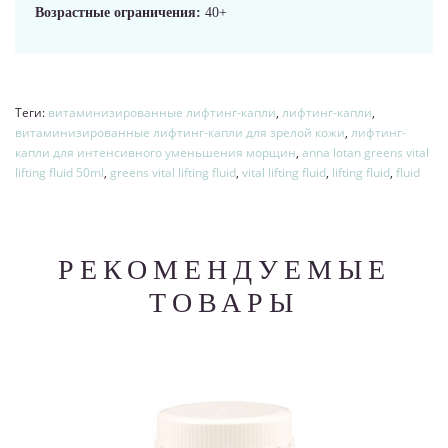
Возрастные ограничения:
40+
Теги:
витаминизированные лифтинг-капли
,
лифтинг-капли
,
витаминизированные лифтинг-капли для зрелой кожи
,
лифтинг-
капли для интенсивного уменьшения морщин
,
anna lotan greens vital
lifting fluid 50ml
,
greens vital lifting fluid
,
vital lifting fluid
,
lifting fluid
,
fluid
РЕКОМЕНДУЕМЫЕ
ТОВАРЫ