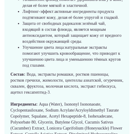
делая её более мягкой и эластичной.
Лифтинг-эффект:активные ингредиенты продукта
подтягивают кожу, делая её более упругой и гладкой.
Защита от свободных радикалов:зелёный чай,
входящий в состав флюида, является мощным
антиоксидантом, который защищает кожу от вредного
воздействия окружающей среды.
Улучшение цвета лица:натуральные экстракты
помогают улучшить кровообращение, что приводит к
улучшению цвета лица и уменьшению тёмных кругов
под глазами.
Состав:
Вода, экстракты ромашки, ростков пшеницы,
ростков гречихи, жимолости, центеллы азиатской, огуречник,
сквален, фруктоза, молочная кислота, экстракт гибискуса,
ацетил гексапептид-3.
Ингредиенты:
Aqua (Water), Isononyl Isononaoate,
Cyclopentasiloxane, Sodium Acrylate/Acryloyldimethyl Taurate
Copolymer, Squalane, Acetyl Hexapeptide-8, Isohexadecane,
Polysorbate 80, Glycerin, Butylene Glycol, Cucumis Sativus
(Cucumber) Extract, Lonicera Caprifolium (Honeysuckle) Flower