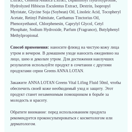
Extract, Centella Asiatica Extract, Dipalmitoyl Hydroxyproline,
Hydrolyzed Hibiscus Esculentus Extract, Dextrin, Isopropyl
Myristate, Glycine Soja (Soybean) Oil, Linoleic Acid, Tocopheryl
Acetate, Retinyl Palmitate, Carthamus Tinctorius Oil,
Phenoxyethanol, Chlorphenesin, Caprylyl Glycol, Cetyl
Phosphate, Sodium Hydroxide, Parfum (Fragrance), Butylphenyl
Methylpropional.
Способ применения:
наносите флюид на чистую кожу лица
утром и вечером. В домашнем уходе наносить ежедневно на
лицо, шею и декольте утром. Для достижения наилучших
результатов используйте продукт в сочетании с другими
продуктами серии Greens ANNA LOTAN.
Закажите ANNA LOTAN Greens Vital Lifing Fluid 50ml, чтобы
обеспечить своей коже необходимый уход и защиту. Этот
продукт станет незаменимым помощником в борьбе за
молодость и красоту.
Обратите внимание: перед использованием продукта
рекомендуется проконсультироваться с косметологом или
дерматологом.