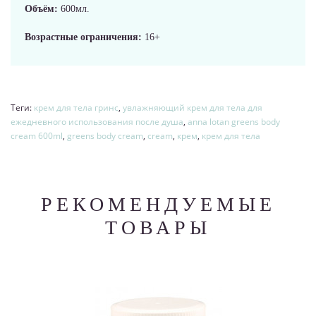
Объём:
600мл.
Возрастные ограничения:
16+
Теги:
кpем для тела гринс
,
увлажняющий кpем для тела для
ежедневного использования после душа
,
anna lotan greens body
cream 600ml
,
greens body cream
,
cream
,
крем
,
крем для тела
РЕКОМЕНДУЕМЫЕ
ТОВАРЫ