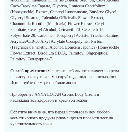
Alcohol, Simmondsia Chinensis (Jojoba) Seed Oil, Cetyl Alcohol,
Coco-Caprylate/Caprate, Glycerin, Lonicera Caprifolium
(Honeysuckle) Extract, Cetearyl Isononanoate, Butylene Glycol,
Glyceryl Stearate, Calendula Officinalis Flower Extract,
Chamomilla Recutita (Matricaria) Flower Extract, Cetyl
Palmitate, Cetearyl Alcohol, Ceteareth-20, Ceteareth-12,
Polysorbate 20, Carbomer, Tocopheryl Acetate, Triethanolamine,
Acrylates/C10-30 Alkyl Acrylate Crosspolymer, Parfum
(Fragrance), Phenethyl Alcohol, Lonicera Japonica (Honeysuckle)
Flower Extract, Disodium EDTA, Palmitoyl Oligopeptide,
Palmitoyl Tetrapeptide-7.
Способ применения:
нанесите небольшое количество крема
на чистую кожу тела и массируйте до полного впитывания.
Используйте по мере необходимости.
Приобретите ANNA LOTAN Greens Body Cream и
наслаждайтесь здоровой и красивой кожей!
Обратите внимание, что перед использованием любого
косметического продукта рекомендуется провести тест на
чувствительность кожи.