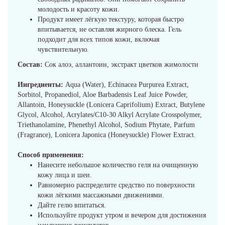
молодость и красоту кожи.
Продукт имеет лёгкую текстуру, которая быстро
впитывается, не оставляя жирного блеска. Гель
подходит для всех типов кожи, включая
чувствительную.
Состав:
Сок алоэ, аллантоин, экстракт цветков жимолости
Ингредиенты:
Aqua (Water), Echinacea Purpurea Extract,
Sorbitol, Propanediol, Aloe Barbadensis Leaf Juice Powder,
Allantoin, Honeysuckle (Lonicera Caprifolium) Extract, Butylene
Glycol, Alcohol, Acrylates/C10-30 Alkyl Acrylate Crosspolymer,
Triethanolamine, Phenethyl Alcohol, Sodium Phytate, Parfum
(Fragrance), Lonicera Japonica (Honeysuckle) Flower Extract.
Способ применения:
Нанесите небольшое количество геля на очищенную
кожу лица и шеи.
Равномерно распределите средство по поверхности
кожи лёгкими массажными движениями.
Дайте гелю впитаться.
Используйте продукт утром и вечером для достижения