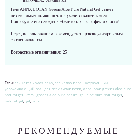
наилучших результатов.
Гель ANNA LOTAN Greens Aloe Pure Natural Gel станет
незаменимым помощником в уходе за вашей кожей.
Попробуйте его сегодня и убедитесь в его эффективности!
Перед использованием рекомендуется проконсультироваться
со специалистом.
Возрастные ограничения:
25+
Теги:
гринс гель алоэ-вера
,
гель алоэ-вера
,
натуральный
успокаивающий гель для всех типов кожи
,
anna lotan greens aloe pure
natural gel 125ml
,
greens aloe pure natural gel
,
aloe pure natural gel
,
natural gel
,
gel
,
гель
РЕКОМЕНДУЕМЫЕ