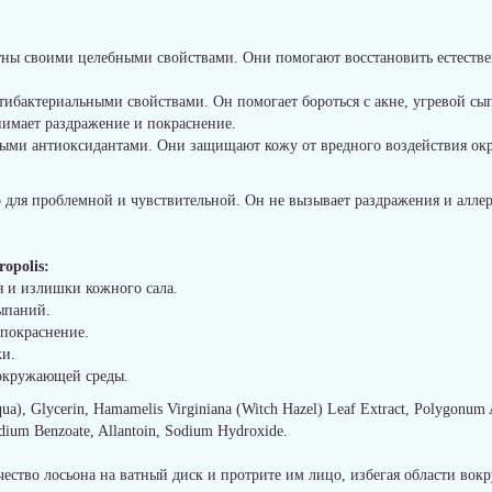
тны своими целебными свойствами. Они помогают восстановить естеств
нтибактериальными свойствами. Он помогает бороться с акне, угревой с
нимает раздражение и покраснение.
ыми антиоксидантами. Они защищают кожу от вредного воздействия о
 для проблемной и чувствительной. Он не вызывает раздражения и аллер
opolis:
я и излишки кожного сала.
ыпаний.
 покраснение.
жи.
окружающей среды.
ua), Glycerin, Hamamelis Virginiana (Witch Hazel) Leaf Extract, Polygonum Av
odium Benzoate, Allantoin, Sodium Hydroxide.
ество лосьона на ватный диск и протрите им лицо, избегая области вокр