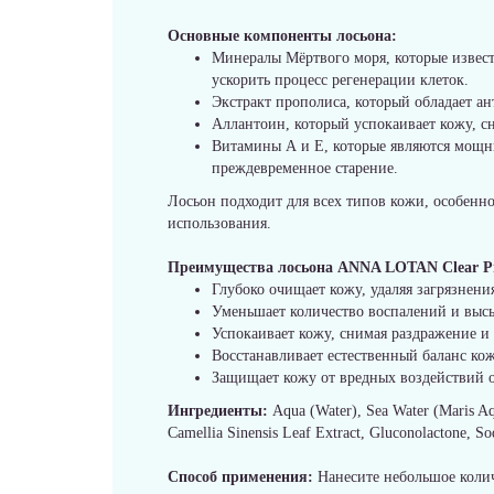
Основные компоненты лосьона:
Минералы Мёртвого моря, которые извес
ускорить процесс регенерации клеток.
Экстракт прополиса, который обладает а
Аллантоин, который успокаивает кожу, с
Витамины А и Е, которые являются мощн
преждевременное старение.
Лосьон подходит для всех типов кожи, особенно
использования.
Преимущества лосьона ANNA LOTAN Clear Pr
Глубоко очищает кожу, удаляя загрязнени
Уменьшает количество воспалений и выс
Успокаивает кожу, снимая раздражение и
Восстанавливает естественный баланс ко
Защищает кожу от вредных воздействий 
Ингредиенты:
Aqua (Water), Sea Water (Maris Aq
Camellia Sinensis Leaf Extract, Gluconolactone, S
Способ применения:
Нанесите небольшое колич