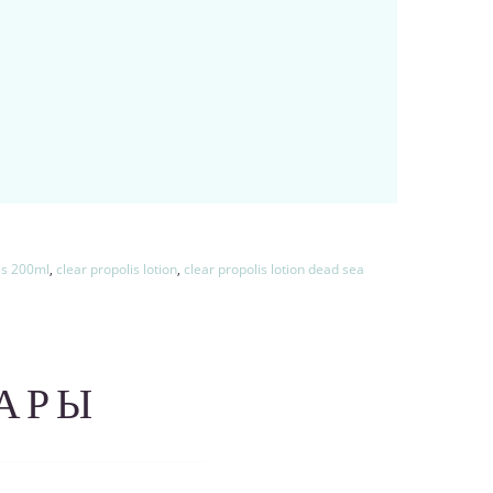
ls 200ml
,
clear propolis lotion
,
clear propolis lotion dead sea
АРЫ