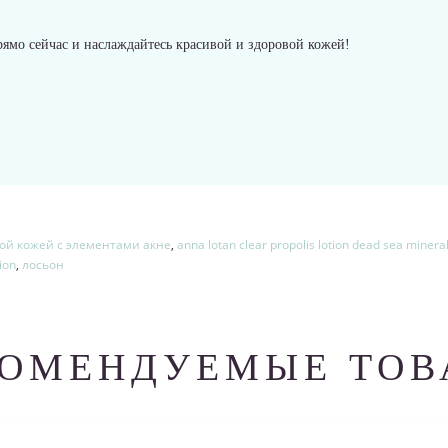
ямо сейчас и наслаждайтесь красивой и здоровой кожей!
ной кожей с элементами акне
,
anna lotan clear propolis lotion dead sea minera
tion
,
лосьон
КОМЕНДУЕМЫЕ ТОВ