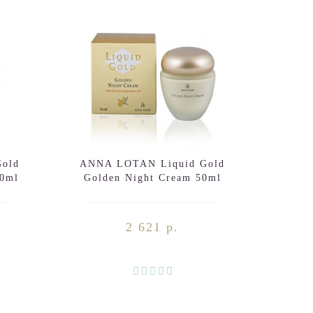
old
ANNA LOTAN Liquid Gold
ANNA
50ml
Golden Night Cream 50ml
Tin
C
2 621 р.