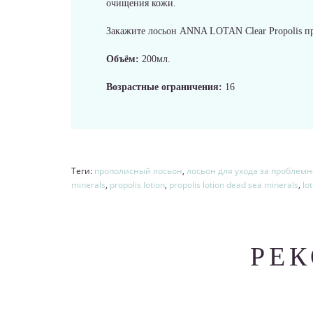
очищения кожи.
Закажите лосьон ANNA LOTAN Clear Propolis пр
Объём:
200мл.
Возрастные ограничения:
16
Теги:
прополисный лосьон
,
лосьон для ухода за проблем
minerals
,
propolis lotion
,
propolis lotion dead sea minerals
,
lo
РЕ