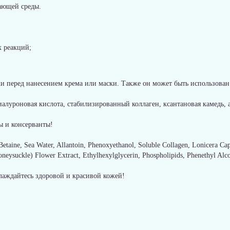
ающей среды.
х реакций;
 перед нанесением крема или маски. Также он может быть использован 
иалуроновая кислота, стабилизированный коллаген, ксантановая камедь,
ы и консерванты!
Betaine, Sea Water, Allantoin, Phenoxyethanol, Soluble Collagen, Lonicera Ca
oneysuckle) Flower Extract, Ethylhexylglycerin, Phospholipids, Phenethyl Alc
аждайтесь здоровой и красивой кожей!