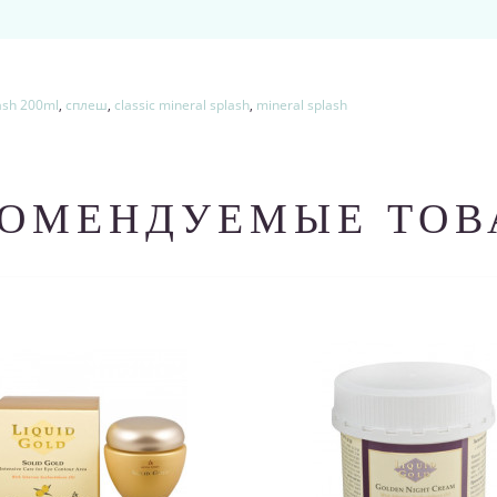
lash 200ml
,
сплеш
,
classic mineral splash
,
mineral splash
КОМЕНДУЕМЫЕ ТОВ