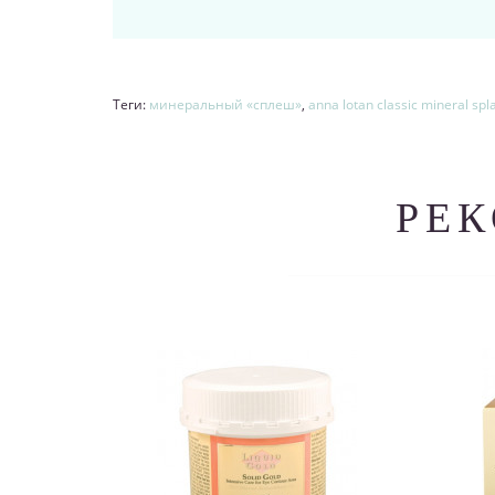
Теги:
минеральный «сплеш»
,
anna lotan classic mineral sp
РЕ