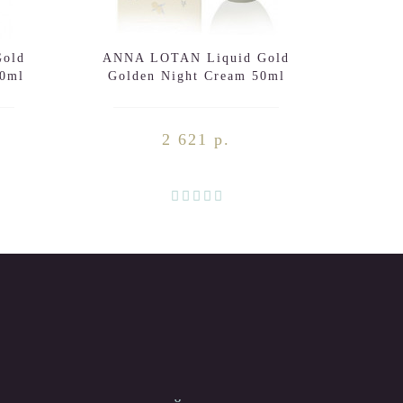
old
ANNA LOTAN Liquid Gold
ANNA
50ml
Golden Night Cream 50ml
Tin
C
2 621 р.