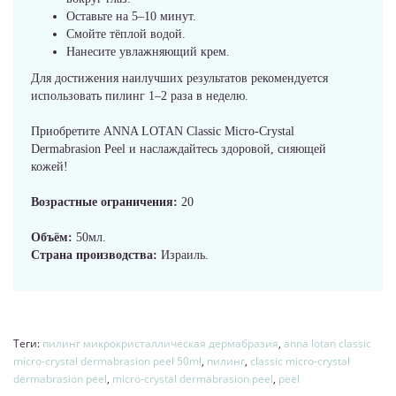
Оставьте на 5–10 минут.
Смойте тёплой водой.
Нанесите увлажняющий крем.
Для достижения наилучших результатов рекомендуется
использовать пилинг 1–2 раза в неделю.
Приобретите ANNA LOTAN Classic Micro-Crystal
Dermabrasion Peel и наслаждайтесь здоровой, сияющей
кожей!
Возрастные ограничения:
20
Объём:
50мл.
Страна производства:
Израиль.
Теги:
пилинг микрокристаллическая дермабразия
,
anna lotan classic
micro-crystal dermabrasion peel 50ml
,
пилинг
,
classic micro-crystal
dermabrasion peel
,
micro-crystal dermabrasion peel
,
peel