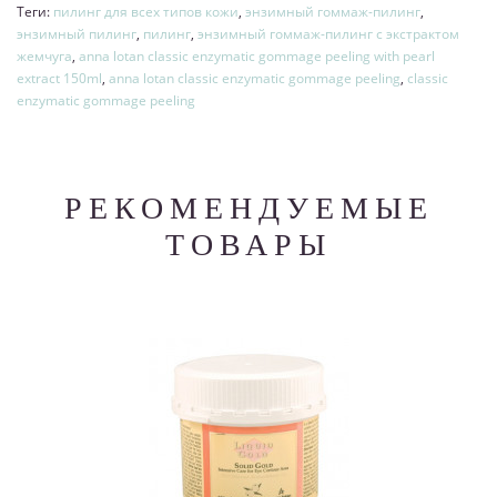
Теги:
пилинг для всех типов кожи
,
энзимный гоммаж-пилинг
,
энзимный пилинг
,
пилинг
,
энзимный гоммаж-пилинг с экстрактом
жемчуга
,
anna lotan classic enzymatic gommage peeling with pearl
extract 150ml
,
anna lotan classic enzymatic gommage peeling
,
classic
enzymatic gommage peeling
РЕКОМЕНДУЕМЫЕ
ТОВАРЫ