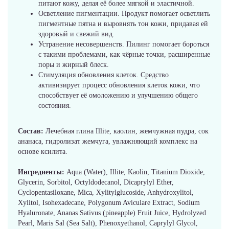
питают кожу, делая её более мягкой и эластичной.
Осветление пигментации. Продукт помогает осветлить
пигментные пятна и выровнять тон кожи, придавая ей
здоровый и свежий вид.
Устранение несовершенств. Пилинг помогает бороться
с такими проблемами, как чёрные точки, расширенные
поры и жирный блеск.
Стимуляция обновления клеток. Средство
активизирует процесс обновления клеток кожи, что
способствует её омоложению и улучшению общего
состояния.
Состав:
Лечебная глина Illite, каолин, жемчужная пудра, сок
ананаса, гидролизат жемчуга, увлажняющий комплекс на
основе ксилита.
Ингредиенты:
Aqua (Water), Illite, Kaolin, Titanium Dioxide,
Glycerin, Sorbitol, Octyldodecanol, Dicaprylyl Ether,
Cyclopentasiloxane, Mica, Xylitylglucoside, Anhydroxylitol,
Xylitol, Isohexadecane, Polygonum Aviculare Extract, Sodium
Hyaluronate, Ananas Sativus (pineapple) Fruit Juice, Hydrolyzed
Pearl, Maris Sal (Sea Salt), Phenoxyethanol, Caprylyl Glycol,