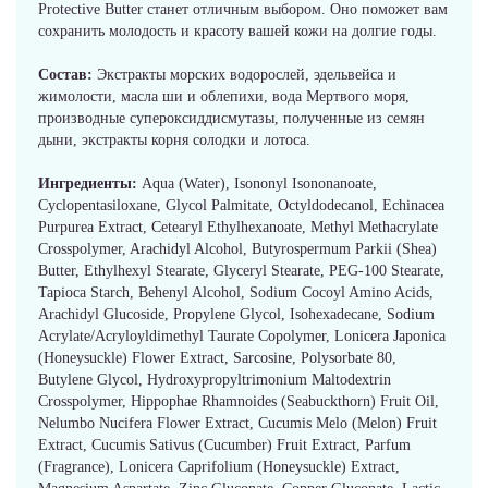
Protective Butter станет отличным выбором. Оно поможет вам
сохранить молодость и красоту вашей кожи на долгие годы.
Состав:
Экстракты морских водорослей, эдельвейса и
жимолости, масла ши и облепихи, вода Мертвого моря,
производные супероксиддисмутазы, полученные из семян
дыни, экстракты корня солодки и лотоса.
Ингредиенты:
Aqua (Water), Isononyl Isononanoate,
Cyclopentasiloxane, Glycol Palmitate, Octyldodecanol, Echinacea
Purpurea Extract, Cetearyl Ethylhexanoate, Methyl Methacrylate
Crosspolymer, Arachidyl Alcohol, Butyrospermum Parkii (Shea)
Butter, Ethylhexyl Stearate, Glyceryl Stearate, PEG-100 Stearate,
Tapioca Starch, Behenyl Alcohol, Sodium Cocoyl Amino Acids,
Arachidyl Glucoside, Propylene Glycol, Isohexadecane, Sodium
Acrylate/Acryloyldimethyl Taurate Copolymer, Lonicera Japonica
(Honeysuckle) Flower Extract, Sarcosine, Polysorbate 80,
Butylene Glycol, Hydroxypropyltrimonium Maltodextrin
Crosspolymer, Hippophae Rhamnoides (Seabuckthorn) Fruit Oil,
Nelumbo Nucifera Flower Extract, Cucumis Melo (Melon) Fruit
Extract, Cucumis Sativus (Cucumber) Fruit Extract, Parfum
(Fragrance), Lonicera Caprifolium (Honeysuckle) Extract,