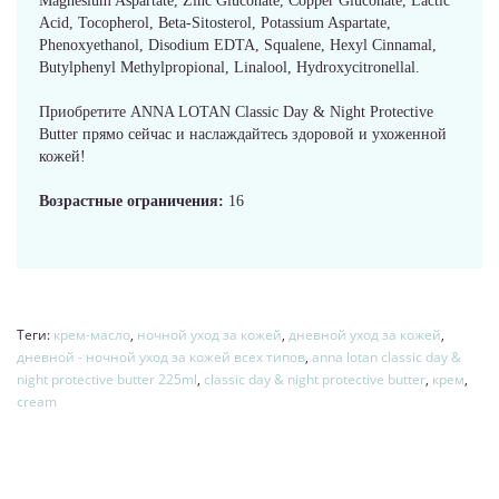
Magnesium Aspartate, Zinc Gluconate, Copper Gluconate, Lactic
Acid, Tocopherol, Beta-Sitosterol, Potassium Aspartate,
Phenoxyethanol, Disodium EDTA, Squalene, Hexyl Cinnamal,
Butylphenyl Methylpropional, Linalool, Hydroxycitronellal.
Приобретите ANNA LOTAN Classic Day & Night Protective
Butter прямо сейчас и наслаждайтесь здоровой и ухоженной
кожей!
Возрастные ограничения:
16
Теги:
крем-масло
,
ночной уход за кожей
,
дневной уход за кожей
,
дневной - ночной уход за кожей всех типов
,
anna lotan classic day &
night protective butter 225ml
,
classic day & night protective butter
,
крем
,
cream