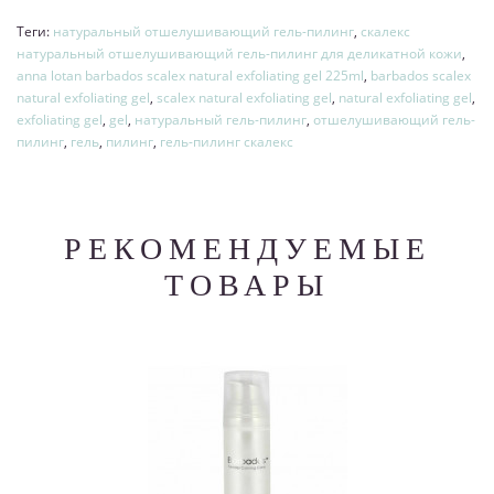
Теги:
натуральный отшелушивающий гель-пилинг
,
скалекс
натуральный отшелушивающий гель-пилинг для деликатной кожи
,
anna lotan barbados scalex natural exfoliating gel 225ml
,
barbados scalex
natural exfoliating gel
,
scalex natural exfoliating gel
,
natural exfoliating gel
,
exfoliating gel
,
gel
,
натуральный гель-пилинг
,
отшелушивающий гель-
пилинг
,
гель
,
пилинг
,
гель-пилинг cкалекс
РЕКОМЕНДУЕМЫЕ
ТОВАРЫ