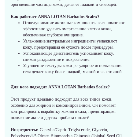
ороговевшие частицы кожи, делая её гладкой и сияющей.
Как работает ANNA LOTAN Barbados Scalex?
Отшелушивание:активные компоненты геля помогают
эффективно удалить омертвевшие клетки кожи,
обеспечивая глубокое очищение.
Увлажнение:натуральные ингредиенты увлажняют
кожу, предотвращая её сухость после процедуры.
Успокаивающее действие:гель успокаивает кожу,
снимая раздражение и покраснение.
Улучшение текстуры кожи:регулярное использование
геля делает кожу более гладкой, мягкой и эластичной.
Для кого подходит ANNA LOTAN Barbados Scalex?
Этот продукт идеально подходит для всех типов кожи,
особенно для жирной и комбинированной. Он помогает
контролировать выработку кожного сала, предотвращает
появление акне и других проблем с кожей.
Ингредиенты:
Caprylic/Capric Triglyceride, Glycerin,
Polyglyceryl-5 Oleate, Simmondsia Chinensis (Jojoba) Seed Oil,