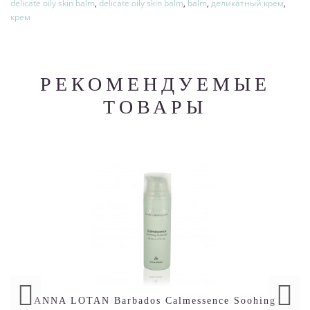
delicate oily skin balm
,
delicate oily skin balm
,
balm
,
деликатный крем
,
крем
РЕКОМЕНДУЕМЫЕ
ТОВАРЫ
ANNA LOTAN Barbados Calmessence Soohing