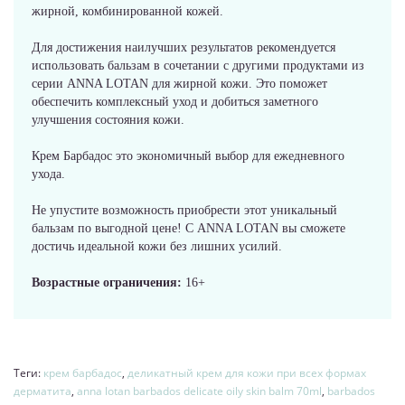
жирной, комбинированной кожей.
Для достижения наилучших результатов рекомендуется
использовать бальзам в сочетании с другими продуктами из
серии ANNA LOTAN для жирной кожи. Это поможет
обеспечить комплексный уход и добиться заметного
улучшения состояния кожи.
Крем Барбадос это экономичный выбор для ежедневного
ухода.
Не упустите возможность приобрести этот уникальный
бальзам по выгодной цене! С ANNA LOTAN вы сможете
достичь идеальной кожи без лишних усилий.
Возрастные ограничения:
16+
Теги:
крем барбадос
,
деликатный крем для кожи при всех формах
дерматита
,
anna lotan barbados delicate oily skin balm 70ml
,
barbados