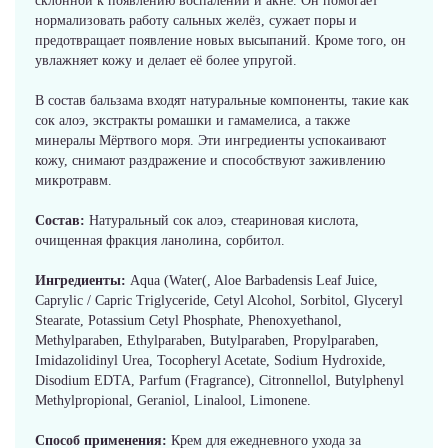
склонной к появлению воспалений и акне. Он помогает
нормализовать работу сальных желёз, сужает поры и
предотвращает появление новых высыпаний. Кроме того, он
увлажняет кожу и делает её более упругой.
В состав бальзама входят натуральные компоненты, такие как
сок алоэ, экстракты ромашки и гамамелиса, а также
минералы Мёртвого моря. Эти ингредиенты успокаивают
кожу, снимают раздражение и способствуют заживлению
микротравм.
Состав:
Натуральный сок алоэ, стеариновая кислота,
очищенная фракция ланолина, сорбитол.
Ингредиенты:
Aqua (Water(, Aloe Barbadensis Leaf Juice,
Caprylic / Capric Triglyceride, Cetyl Alcohol, Sorbitol, Glyceryl
Stearate, Potassium Cetyl Phosphate, Phenoxyethanol,
Methylparaben, Ethylparaben, Butylparaben, Propylparaben,
Imidazolidinyl Urea, Tocopheryl Acetate, Sodium Hydroxide,
Disodium EDTA, Parfum (Fragrance), Citronnellol, Butylphenyl
Methylpropional, Geraniol, Linalool, Limonene.
Способ применения:
Крем для ежедневного ухода за