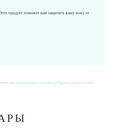
тот продукт поможет вам защитить вашу кожу от
odem non oily protection uva/uvb spf30
,
non oily protection
АРЫ