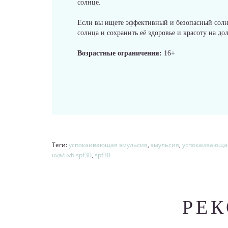
солнце.
Если вы ищете эффективный и безопасный сол
солнца и сохранить её здоровье и красоту на до
Возрастные ограничения:
16+
Теги:
успокаивающая эмульсия
,
эмульсия
,
успокаивающая
uva/uvb spf30
,
spf30
РЕ