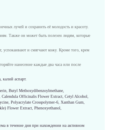
ечных лучей и сохранить её молодость и красоту.
циям. Также он может быть полезен людям, которые
т, успокаивают и смягчают кожу. Кроме того, крем
оряйте нанесение каждые два часа или после
 калий аспарт.
cerin, Butyl Methoxydibenzoylmethane,
 Calendula Officinalis Flower Extract, Cetyl Alcohol,
lycine, Polyacrylate Crosspolymer-6, Xanthan Gum,
kle) Flower Extract, Phenoxyethanol,
рема в течение дня при нахождении на активном