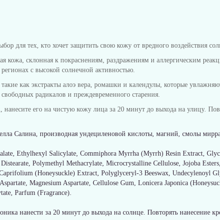
 для тех, кто хочет защитить свою кожу от вредного воздействия солн
ная кожа, склонная к покраснениям, раздражениям и аллергическим реак
 регионах с высокой солнечной активностью.
 такие как экстракты алоэ вера, ромашки и календулы, которые увлажняю
свободных радикалов и преждевременного старения.
анесите его на чистую кожу лица за 20 минут до выхода на улицу. Повт
елла Салина, производная ундециленовой кислоты, магний, смолы мирра,
late, Ethylhexyl Salicylate, Commiphora Myrrha (Myrrh) Resin Extract, Gly
istearate, Polymethyl Methacrylate, Microcrystalline Cellulose, Jojoba Esters,
 Caprifolium (Honeysuckle) Extract, Polyglyceryl-3 Beeswax, Undecylenoyl G
Aspartate, Magnesium Aspartate, Cellulose Gum, Lonicera Japonica (Honeysuc
ate, Parfum (Fragrance).
оника нанести за 20 минут до выхода на солнце. Повторять нанесение к