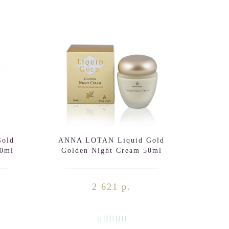
old
ANNA LOTAN Liquid Gold
ANNA
50ml
Golden Night Cream 50ml
Tin
C
2 621 р.