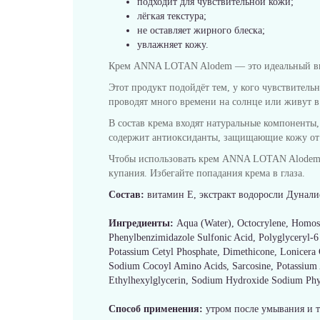
подходит для чувствительной кожи;
лёгкая текстура;
не оставляет жирного блеска;
увлажняет кожу.
Крем ANNA LOTAN Alodem — это идеальный выбор
Этот продукт подойдёт тем, у кого чувствитель
проводят много времени на солнце или живут в
В состав крема входят натуральные компоненты,
содержит антиоксиданты, защищающие кожу от 
Чтобы использовать крем ANNA LOTAN Alodem, н
купания. Избегайте попадания крема в глаза.
Состав:
витамин Е, экстракт водоросли Дунали
Ингредиенты:
Aqua (Water), Octocrylene, Homosa
Phenylbenzimidazole Sulfonic Acid, Polyglyceryl-6 D
Potassium Cetyl Phosphate, Dimethicone, Lonicera
Sodium Cocoyl Amino Acids, Sarcosine, Potassium 
Ethylhexylglycerin, Sodium Hydroxide Sodium Phyt
Способ применения:
утром после умывания и т