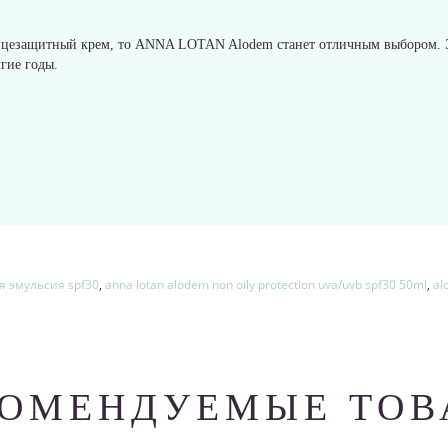
нцезащитный крем, то ANNA LOTAN Alodem станет отличным выбором. Э
лгие годы.
 эмульсия spf30
,
anna lotan alodem non oily protection uva/uvb spf30 50ml
,
al
КОМЕНДУЕМЫЕ ТОВ