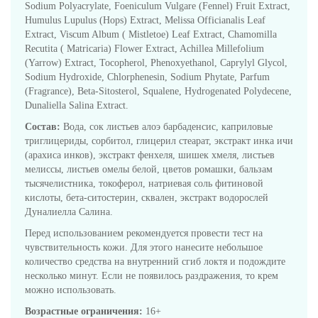
Sodium Polyacrylate, Foeniculum Vulgare (Fennel) Fruit Extract,
Humulus Lupulus (Hops) Extract, Melissa Officianalis Leaf
Extract, Viscum Album ( Mistletoe) Leaf Extract, Chamomilla
Recutita ( Matricaria) Flower Extract, Achillea Millefolium
(Yarrow) Extract, Tocopherol, Phenoxyethanol, Caprylyl Glycol,
Sodium Hydroxide, Chlorphenesin, Sodium Phytate, Parfum
(Fragrance), Beta-Sitosterol, Squalene, Hydrogenated Polydecene,
Dunaliella Salina Extract.
Состав:
Вода, сок листьев алоэ барбаденсис, каприловые
триглицериды, сорбитол, глицерил стеарат, экстракт инка ичи
(арахиса инков), экстракт фенхеля, шишек хмеля, листьев
мелиссы, листьев омелы белой, цветов ромашки, бальзам
тысячелистника, токоферол, натриевая соль фитиновой
кислоты, бета-ситостерин, сквален, экстракт водорослей
Дуналиелла Салина.
Перед использованием рекомендуется провести тест на
чувствительность кожи. Для этого нанесите небольшое
количество средства на внутренний сгиб локтя и подождите
несколько минут. Если не появилось раздражения, то крем
можно использовать.
Возрастные ограничения:
16+