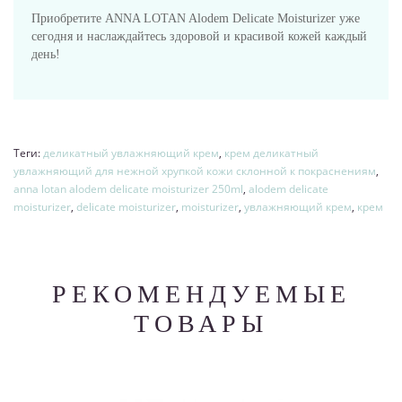
Приобретите ANNA LOTAN Alodem Delicate Moisturizer уже
сегодня и наслаждайтесь здоровой и красивой кожей каждый
день!
Теги:
деликатный увлажняющий крем
,
крем деликатный
увлажняющий для нежной хрупкой кожи склонной к покраснениям
,
anna lotan alodem delicate moisturizer 250ml
,
alodem delicate
moisturizer
,
delicate moisturizer
,
moisturizer
,
увлажняющий крем
,
крем
РЕКОМЕНДУЕМЫЕ
ТОВАРЫ